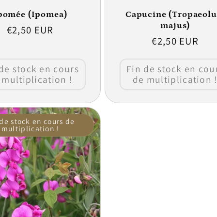
pomée (Ipomea)
Capucine (Tropaeol
majus)
Prix
€2,50 EUR
Prix
€2,50 EUR
habituel
habituel
de stock en cours
Fin de stock en cou
 multiplication !
de multiplication 
 de stock en cours de
multiplication !