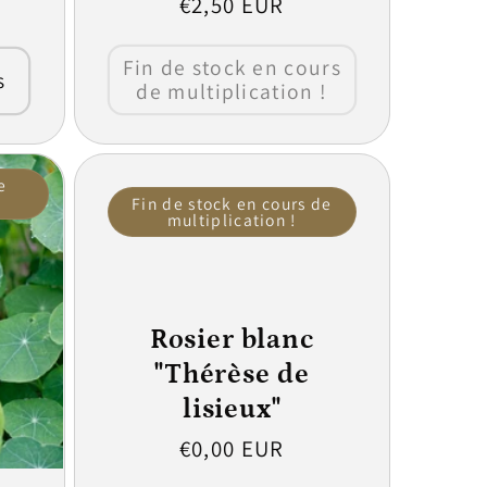
Prix
€2,50 EUR
habituel
Fin de stock en cours
s
de multiplication !
e
Fin de stock en cours de
multiplication !
Rosier blanc
"Thérèse de
lisieux"
Prix
€0,00 EUR
habituel