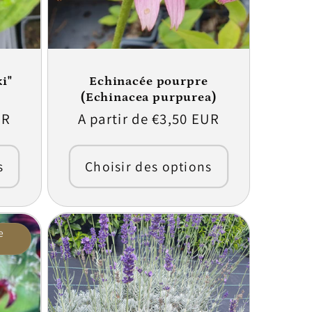
i"
Echinacée pourpre
(Echinacea purpurea)
UR
Prix
A partir de €3,50 EUR
habituel
s
Choisir des options
e