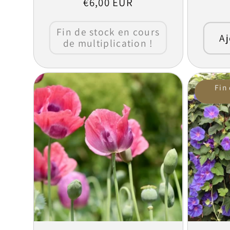
Prix
€6,00 EUR
habituel
Fin de stock en cours
Aj
de multiplication !
Fin