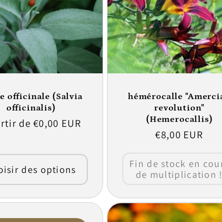
e officinale (Salvia
hémérocalle "Amerci
officinalis)
revolution"
(Hemerocallis)
rtir de €0,00 EUR
Prix
€8,00 EUR
ituel
habituel
Fin de stock en cou
isir des options
de multiplication 