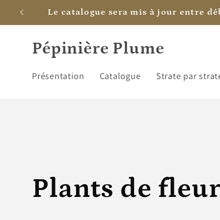
et
C'est bientôt son annive
passer
au
contenu
Pépinière Plume
Présentation
Catalogue
Strate par strat
C
Plants de fleu