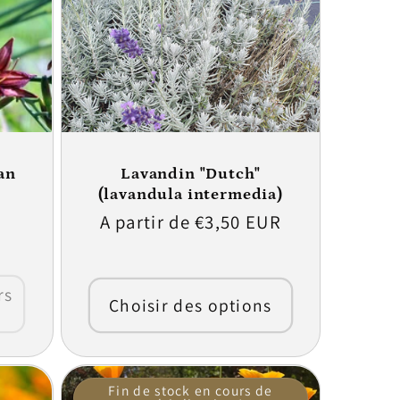
an
Lavandin "Dutch"
(lavandula intermedia)
Prix
A partir de €3,50 EUR
habituel
rs
Choisir des options
!
Fin de stock en cours de