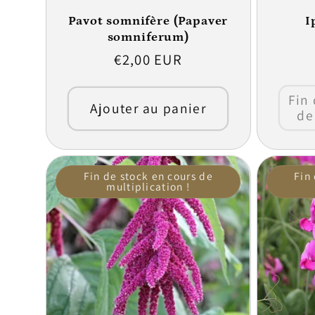
Pavot somnifère (Papaver
I
somniferum)
Prix
€2,00 EUR
habituel
Fin 
Ajouter au panier
de
Fin de stock en cours de
Fin
multiplication !