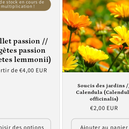
 de stock en cours de
multiplication !
llet passion //
gètes passion
etes lemmonii)
rtir de €4,00 EUR
ituel
Soucis des jardins /
Calendula (Calendu
officinalis)
Prix
€2,00 EUR
habituel
isir des options
Ajouter au panier