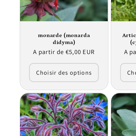
o
n
monarde (monarda
Arti
didyma)
(
Prix
A partir de €5,00 EUR
Prix
A pa
:
habituel
hab
Choisir des options
Cho