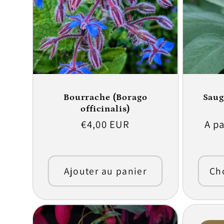
Bourrache (Borago
Saug
officinalis)
Prix
€4,00 EUR
Prix
A pa
habituel
hab
Ajouter au panier
Cho