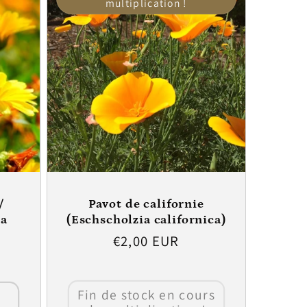
multiplication !
/
Pavot de californie
la
(Eschscholzia californica)
Prix
€2,00 EUR
habituel
Fin de stock en cours