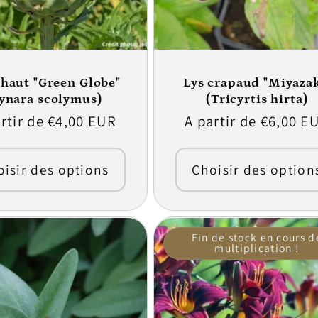
chaut "Green Globe"
Lys crapaud "Miyazak
cynara scolymus)
(Tricyrtis hirta)
rtir de €4,00 EUR
Prix
A partir de €6,00 E
ituel
habituel
isir des options
Choisir des option
Fin de stock en cours d
multiplication !