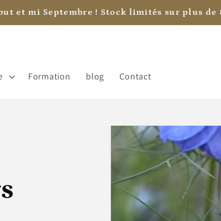
rsaire, sa fête? Offrez lui la carte cadeau pour l
e
Formation
blog
Contact
rs