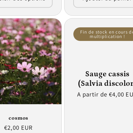
Fin de stock en cours d
multiplication !
Sauge cassis
(Salvia discolo
Prix
A partir de €4,00 E
habituel
cosmos
Prix
€2,00 EUR