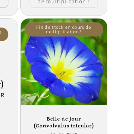
de multiplication !
Fin de stock en cours de
multiplication !
e
r)
UR
Belle de jour
(Convolvulus tricolor)