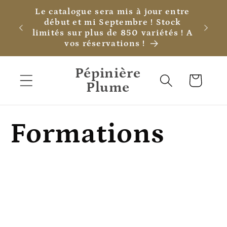
et
Le catalogue sera mis à jour entre
passer
début et mi Septembre ! Stock
au
limités sur plus de 850 variétés ! A
contenu
vos réservations !
Pépinière
Panier
Plume
Formations