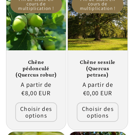
cours de
cours de
multiplication !
multiplication !
Chêne
Chêne sessile
pédonculé
(Quercus
(Quercus robur)
petraea)
Prix
A partir de
Prix
A partir de
habituel
€8,00 EUR
habituel
€0,00 EUR
Choisir des
Choisir des
options
options