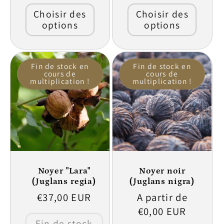
Choisir des
Choisir des
options
options
Fin de stock en
Fin de stock en
cours de
cours de
multiplication !
multiplication !
Noyer "Lara"
Noyer noir
(Juglans regia)
(Juglans nigra)
Prix
€37,00 EUR
Prix
A partir de
habituel
habituel
€0,00 EUR
Fin de stock