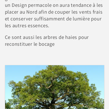
l
un Design permacole on aura tendance à les
placer au Nord afin de couper les vents frais
e
et conserver suffisamment de lumière pour
les autres essences.
c
Ce sont aussi les arbres de haies pour
t
reconstituer le bocage
i
o
n
: