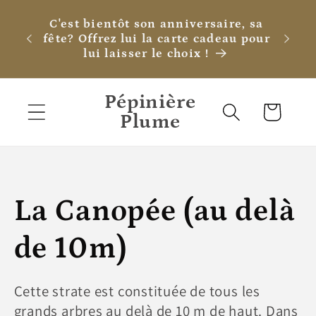
et
passer
C'est bientôt son anniversaire, sa
au
fête? Offrez lui la carte cadeau pour
contenu
lui laisser le choix !
Pépinière
Panier
Plume
C
La Canopée (au delà
o
de 10m)
l
Cette strate est constituée de tous les
grands arbres au delà de 10 m de haut. Dans