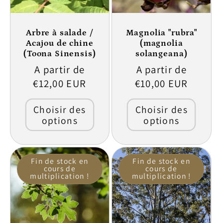
Arbre à salade /
Magnolia "rubra"
Acajou de chine
(magnolia
(Toona Sinensis)
solangeana)
Prix
A partir de
Prix
A partir de
habituel
€12,00 EUR
habituel
€10,00 EUR
Choisir des
Choisir des
options
options
Fin de stock en
Fin de stock en
cours de
cours de
multiplication !
multiplication !