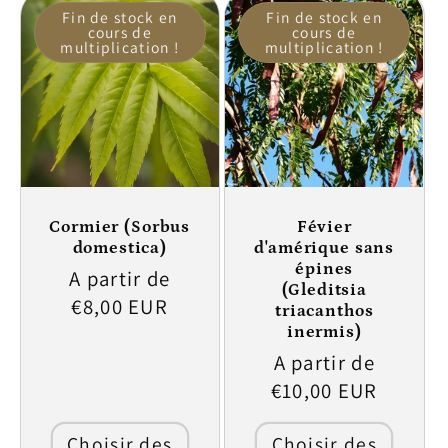
Fin de stock en
Fin de stock en
cours de
cours de
multiplication !
multiplication !
Cormier (Sorbus
Févier
domestica)
d'amérique sans
épines
Prix
A partir de
(Gleditsia
habituel
€8,00 EUR
triacanthos
inermis)
Prix
A partir de
habituel
€10,00 EUR
Choisir des
Choisir des