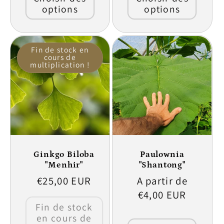
options
options
Fin de stock en
cours de
multiplication !
Ginkgo Biloba
Paulownia
"Menhir"
"Shantong"
Prix
€25,00 EUR
Prix
A partir de
habituel
habituel
€4,00 EUR
Fin de stock
en cours de