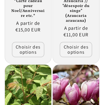
*Carte cadeau
Araucaria //
pour
"désespoir du
Noel/Anniversai
singe"
re etc.*
(Araucaria
araucana)
Prix
A partir de
Prix
A partir de
habituel
€15,00 EUR
habituel
€11,00 EUR
Choisir des
Choisir des
options
options