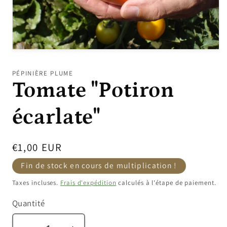
Ouvrir
le
média
PÉPINIÈRE PLUME
1
Tomate "Potiron
dans
une
fenêtre
modale
écarlate"
Prix
€1,00 EUR
habituel
Fin de stock en cours de multiplication !
Taxes incluses.
Frais d'expédition
calculés à l'étape de paiement.
Quantité