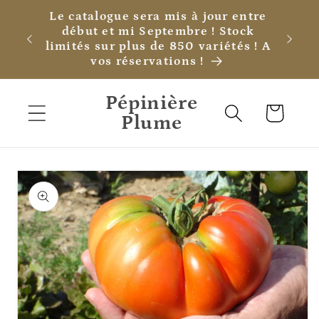
et
Le catalogue sera mis à jour entre
passer
début et mi Septembre ! Stock
au
limités sur plus de 850 variétés ! A
contenu
vos réservations !
Pépinière
Panier
Plume
Passer aux
informations
produits