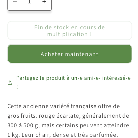
Réduire
Augmenter
la
la
quantité
quantité
Fin de stock en cours de
de
de
multiplication !
Tomate
Tomate
&quot;Potiron
&quot;Potiron
Acheter maintenant
écarlate&quot;
écarlate&quot;
Partagez le produit à un-e ami-e- intéressé-e
!
Cette ancienne variété française offre de
gros fruits, rouge écarlate, généralement de
300 à 500 g, mais certains peuvent atteindre
1 kg. Leur chair, dense et très parfumée,