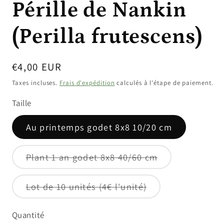
Pérille de Nankin
(Perilla frutescens)
Prix
€4,00 EUR
habituel
Taxes incluses.
Frais d'expédition
calculés à l'étape de paiement.
Taille
Au printemps godet 8x8 10/20 cm
Variante
Plant 1 an godet 8x8 40/60 cm
épuisée
ou
indisponible
Variante
Lot de 10 unités (4€ l'unité)
épuisée
ou
indisponible
Quantité