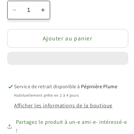
Réduire
Augmenter
la
la
quantité
quantité
de
de
Ajouter au panier
Shiso
Shiso
bicolore
bicolore
//
//
Pérille
Pérille
de
de
Nankin
Nankin
Service de retrait disponible à
Pépinière Plume
(Perilla
(Perilla
Habituellement prête en 2 à 4 jours
frutescens)
frutescens)
Afficher les informations de la boutique
Partagez le produit à un-e ami-e- intéressé-e
!