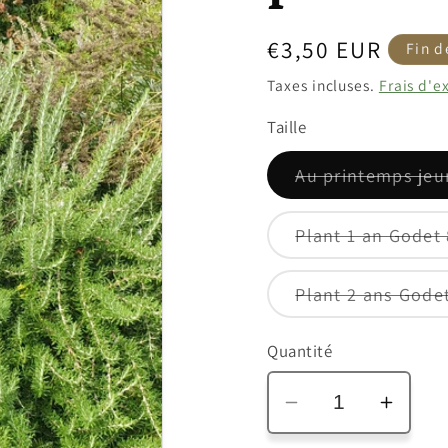
Prix
€3,50 EUR
Fin d
habituel
Taxes incluses.
Frais d'e
Taille
Au printemps jeu
Plant 1 an Godet
Plant 2 ans Godet
Quantité
Réduire
Augm
la
la