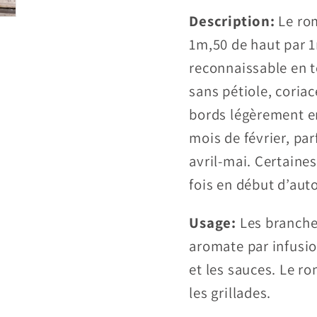
Description:
Le rom
1m,50 de haut par 1m
reconnaissable en t
sans pétiole, coria
bords légèrement e
mois de février, par
avril-mai. Certaine
fois en début d’au
Usage:
Les branche
aromate par infusio
et les sauces. Le r
les grillades.