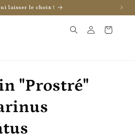
ui laisser le choix !
Connexion
Panier
n "Prostré"
arinus
atus