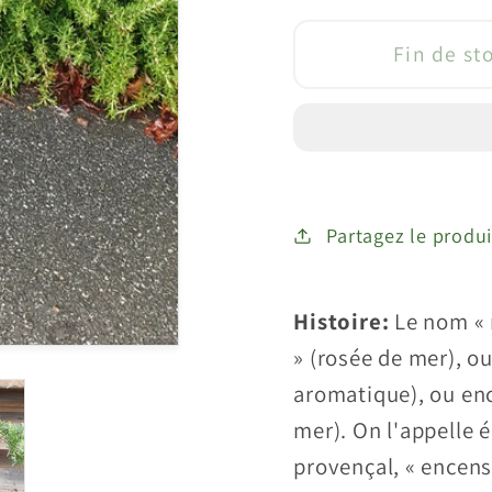
quantité
quanti
de
de
Fin de st
Romarin
Roma
&quot;Prostré&
&quot
(Rosmarinus
(Rosm
prostratus
prostr
Partagez le produi
Histoire:
Le nom « r
» (rosée de mer), o
aromatique), ou enc
mer). On l'appelle 
provençal, « encens