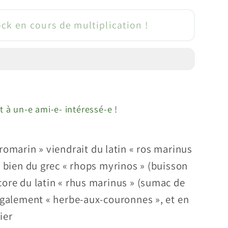
té
ock en cours de multiplication !
rin
quot;
;Prostré&quot;
arinus
atus
t à un-e ami-e- intéressé-e !
omarin » viendrait du latin « ros marinus
u bien du grec « rhops myrinos » (buisson
ore du latin « rhus marinus » (sumac de
également « herbe-aux-couronnes », et en
ier