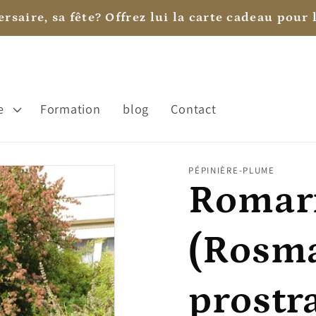
rsaire, sa fête? Offrez lui la carte cadeau pour l
e
Formation
blog
Contact
PÉPINIÈRE-PLUME
Romari
(Rosm
prostr