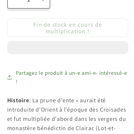
Réduire
Augmenter
la
la
quantité
quantité
Fin de stock en cours de
de
de
multiplication !
Prunier
Prunier
&quot;D&#39;ente&quot;
&quot;D&#39;ente&quot;
(pour
(pour
le
le
pruneau
pruneau
Partagez le produit à un-e ami-e- intéressé-e
d&#39;agen)
d&#39;agen)
!
Histoire
: La prune d'ente « aurait été
introduite d'Orient à l'époque des Croisades
et fut multipliée d'abord dans les vergers du
monastère bénédictin de Clairac (Lot-et-