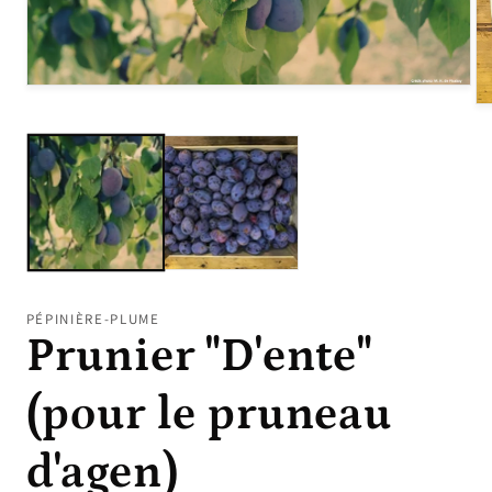
Ouvrir
le
Ou
média
le
1
mé
dans
2
une
da
fenêtre
un
modale
fe
mo
PÉPINIÈRE-PLUME
Prunier "D'ente"
(pour le pruneau
d'agen)