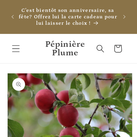
et
passer
C'est bientôt son anniversaire, sa
au
fête? Offrez lui la carte cadeau pour
contenu
lui laisser le choix !
Pépinière
Panier
Plume
Passer aux
informations
produits