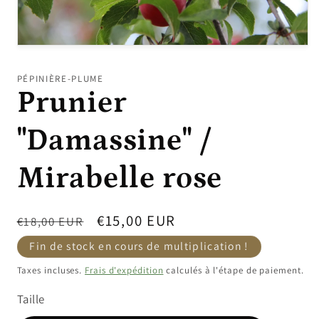
Ouvrir
le
média
PÉPINIÈRE-PLUME
1
Prunier
dans
une
fenêtre
modale
"Damassine" /
Mirabelle rose
Prix
Prix
€15,00 EUR
€18,00 EUR
habituel
promotionnel
Fin de stock en cours de multiplication !
Taxes incluses.
Frais d'expédition
calculés à l'étape de paiement.
Taille