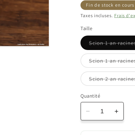
habituel
pro
Fin de stock en cours
Taxes incluses.
Frais d'e
Taille
Scion 1 an racin
Scion 2 an racine
Quantité
Réduire
Augm
la
la
quantité
quanti