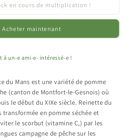
ock en cours de multiplication !
ier
;Reinette
Acheter maintenant
quot;
t à un-e ami-e- intéressé-e !
tte du Mans est une variété de pomme
rthe (canton de Montfort-le-Gesnois) où
puis le début du XIXe siècle. Reinette du
is transformée en pomme séchée et
ter le scorbut (vitamine C,) par les
longues campagne de pêche sur les