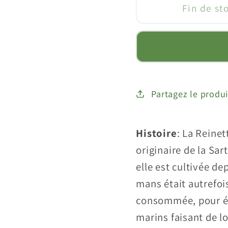
de
de
Fin de st
Pommier
Pomm
&quot;Reinette
&quot
du
du
Mans&quot;
Mans&
Partagez le produi
Histoire
: La Reine
originaire de la Sa
elle est cultivée de
mans était autrefo
consommée, pour évi
marins faisant de 