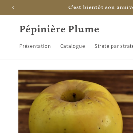
et
C'est bientôt son annive
passer
au
contenu
Pépinière Plume
Présentation
Catalogue
Strate par strat
Passer aux
informations
produits