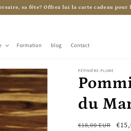
rsaire, sa fête? Offrez lui la carte cadeau pour l
e
Formation
blog
Contact
PÉPINIÈRE-PLUME
Pommie
du Ma
Prix
Prix
€15
€18,00 EUR