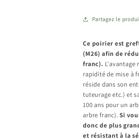
&quot;Golden&
&quot
Partagez le produi
Ce poirier est gre
(M26) afin de rédu
franc).
L'avantage ré
rapidité de mise à f
réside dans son ent
tuteurage etc.) et s
100 ans pour un ar
arbre franc).
Si vou
donc de plus grand
et résistant à la s