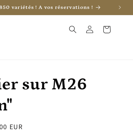
 laisser le choix !
Connexion
Panier
er sur M26
n"
,00 EUR