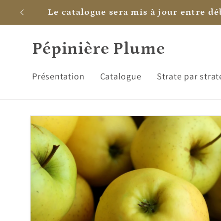
et
C'est bientôt son annivers
passer
au
contenu
Pépinière Plume
Présentation
Catalogue
Strate par strat
Passer aux
informations
produits