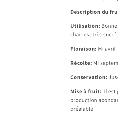
Description du fru
Utilisation:
Bonne 
chair est très sucré
Floraison:
Mi avril
Récolte:
Mi septe
Conservation:
Jus
Mise à fruit:
Il es
production abondant
préalable