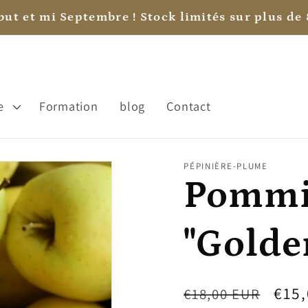
aire, sa fête? Offrez lui la carte cadeau pour lui
e
Formation
blog
Contact
PÉPINIÈRE-PLUME
Pommi
"Golde
Prix
Prix
€15
€18,00 EUR