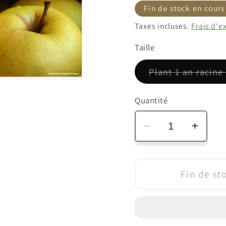
habituel
pro
Fin de stock en cours
Taxes incluses.
Frais d'e
Taille
Plant 1 an racin
Quantité
Réduire
Augm
la
la
quantité
quanti
de
de
Fin de st
Pommier
Pomm
sur
sur
M26
M26