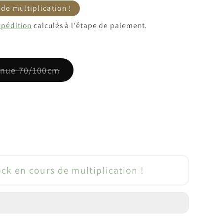
motionnel
 de multiplication !
xpédition
calculés à l'étape de paiement.
Variante
e nue 70/100cm
épuisée
ou
indisponible
enter
té
ock en cours de multiplication !
ier