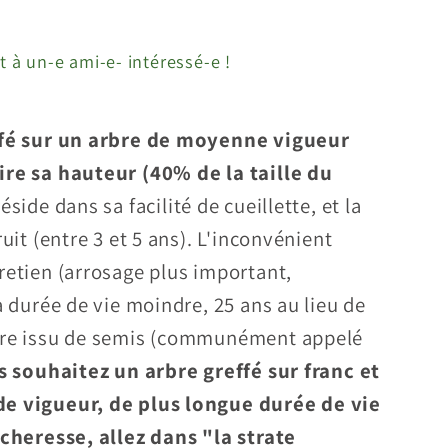
quot;
;Golden&quot;
t à un-e ami-e- intéressé-e !
ffé sur un arbre de moyenne vigueur
ire sa hauteur (40% de la taille du
side dans sa facilité de cueillette, et la
ruit (entre 3 et 5 ans). L'inconvénient
retien (arrosage plus important,
a durée de vie moindre, 25 ans au lieu de
bre issu de semis (communément appelé
s souhaitez un arbre greffé sur franc et
e vigueur, de plus longue durée de vie
écheresse, allez dans "la strate