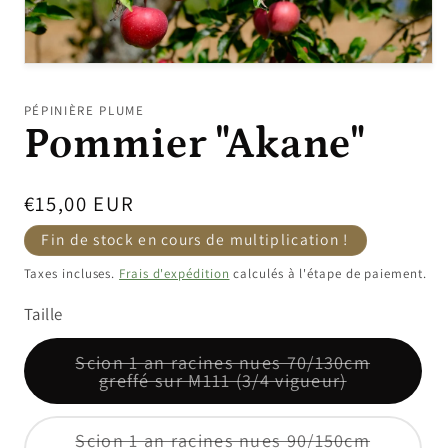
Ouvrir
le
média
PÉPINIÈRE PLUME
1
Pommier "Akane"
dans
une
fenêtre
modale
Prix
€15,00 EUR
promotionnel
Fin de stock en cours de multiplication !
Taxes incluses.
Frais d'expédition
calculés à l'étape de paiement.
Taille
Scion 1 an racines nues 70/130cm
Variante
greffé sur M111 (3/4 vigueur)
épuisée
ou
indisponibl
Scion 1 an racines nues 90/150cm