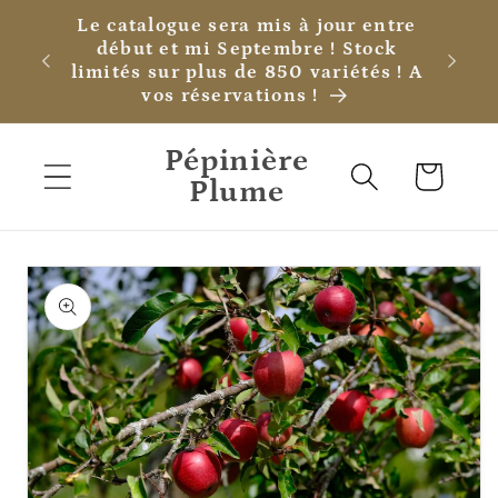
et
Le catalogue sera mis à jour entre
passer
début et mi Septembre ! Stock
au
limités sur plus de 850 variétés ! A
contenu
vos réservations !
Pépinière
Panier
Plume
Passer aux
informations
produits