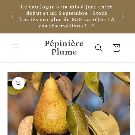
et
Le catalogue sera mis à jour entre
passer
début et mi Septembre ! Stock
au
limités sur plus de 850 variétés ! A
contenu
vos réservations !
Pépinière
Panier
Plume
Passer aux
informations
produits