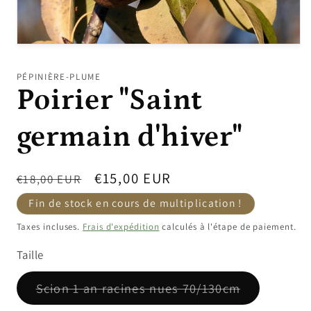
Ouvrir
le
média
PÉPINIÈRE-PLUME
1
Poirier "Saint
dans
une
fenêtre
modale
germain d'hiver"
Prix
Prix
€15,00 EUR
€18,00 EUR
habituel
promotionnel
Fin de stock en cours de multiplication !
Taxes incluses.
Frais d'expédition
calculés à l'étape de paiement.
Taille
Variante
Scion 1 an racines nues 70/130cm
épuisée