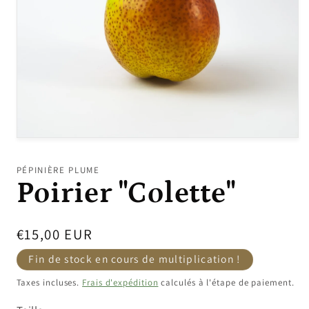
Ouvrir
le
média
PÉPINIÈRE PLUME
1
Poirier "Colette"
dans
une
fenêtre
modale
Prix
€15,00 EUR
promotionnel
Fin de stock en cours de multiplication !
Taxes incluses.
Frais d'expédition
calculés à l'étape de paiement.