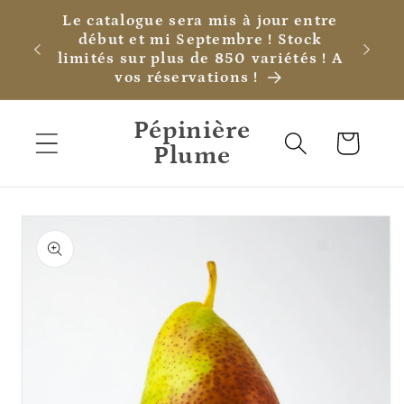
et
Le catalogue sera mis à jour entre
passer
début et mi Septembre ! Stock
au
limités sur plus de 850 variétés ! A
contenu
vos réservations !
Pépinière
Panier
Plume
Passer aux
informations
produits