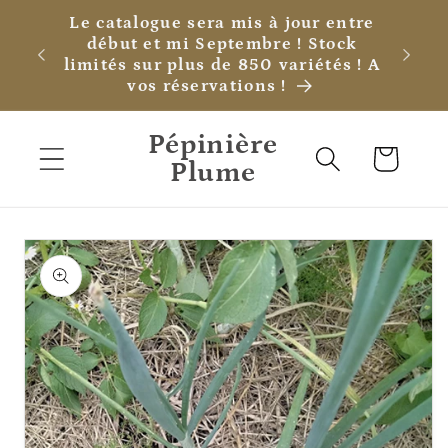
et
Le catalogue sera mis à jour entre
passer
début et mi Septembre ! Stock
au
limités sur plus de 850 variétés ! A
contenu
vos réservations !
Pépinière
Panier
Plume
Passer aux
informations
produits