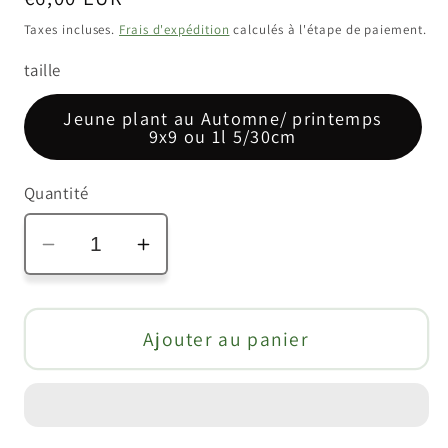
habituel
Taxes incluses.
Frais d'expédition
calculés à l'étape de paiement.
taille
Jeune plant au Automne/ printemps
9x9 ou 1l 5/30cm
Quantité
Réduire
Augmenter
la
la
quantité
quantité
de
de
Ajouter au panier
Oignon
Oignon
patate
patate
(Allium
(Allium
cepa
cepa