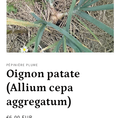
Ouvrir
le
média
PÉPINIÈRE PLUME
1
Oignon patate
dans
une
fenêtre
modale
(Allium cepa
aggregatum)
Prix
€6,00 EUR