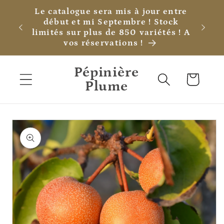
et
Le catalogue sera mis à jour entre
passer
début et mi Septembre ! Stock
au
limités sur plus de 850 variétés ! A
contenu
vos réservations !
Pépinière
Panier
Plume
Passer aux
informations
produits