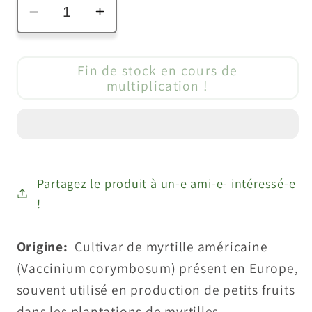
Réduire
Augmenter
la
la
quantité
quantité
Fin de stock en cours de
de
de
multiplication !
Myrtille
Myrtille
américaine
américaine
&quot;Goldtraube&quot;
&quot;Goldtraube&quot;
(Vaccinium
(Vaccinium
corymbosum)
corymbosum)
Partagez le produit à un-e ami-e- intéressé-e
!
Origine:
Cultivar de myrtille américaine
(Vaccinium corymbosum) présent en Europe,
souvent utilisé en production de petits fruits
dans les plantations de myrtilles