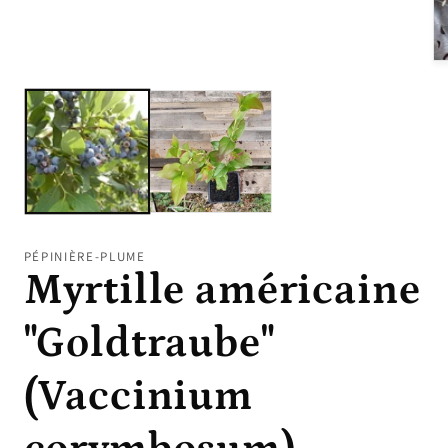
Ou
le
mé
2
da
un
fe
mo
PÉPINIÈRE-PLUME
Myrtille américaine
"Goldtraube"
(Vaccinium