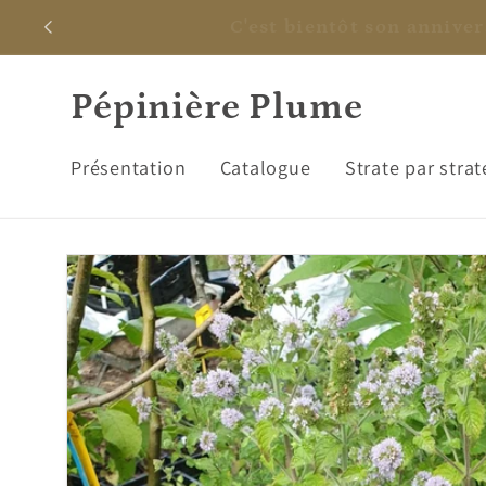
et
C'est bientôt son annive
passer
au
contenu
Pépinière Plume
Présentation
Catalogue
Strate par strat
Passer aux
informations
produits