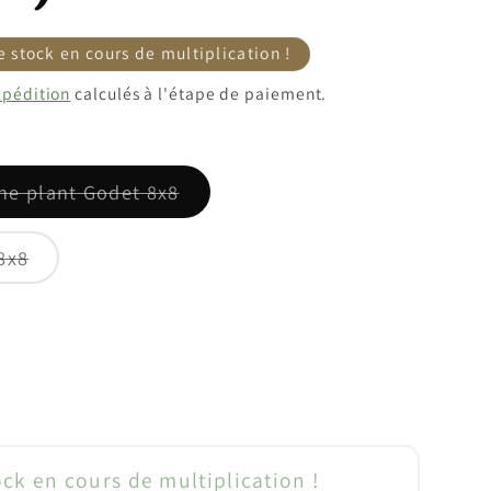
e stock en cours de multiplication !
xpédition
calculés à l'étape de paiement.
Variante
ne plant Godet 8x8
épuisée
ou
indisponible
Variante
8x8
épuisée
ou
indisponible
enter
té
ock en cours de multiplication !