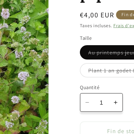
Prix
€4,00 EUR
Fin d
habituel
Taxes incluses.
Frais d'e
Taille
Au printemps jeu
Plant 1 an godet 
Quantité
Réduire
Augm
la
la
quantité
quanti
de
de
Fin de st