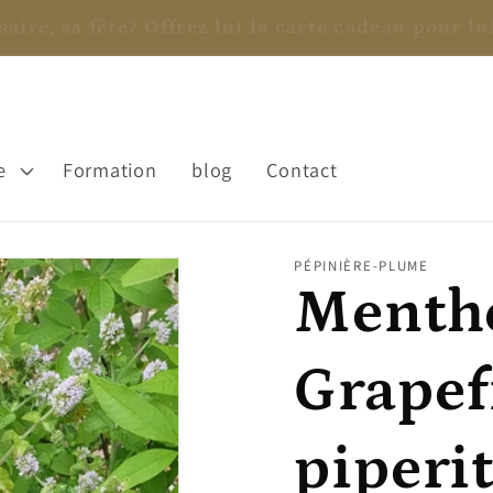
rsaire, sa fête? Offrez lui la carte cadeau pour l
e
Formation
blog
Contact
PÉPINIÈRE-PLUME
Menthe
Grapef
piperit