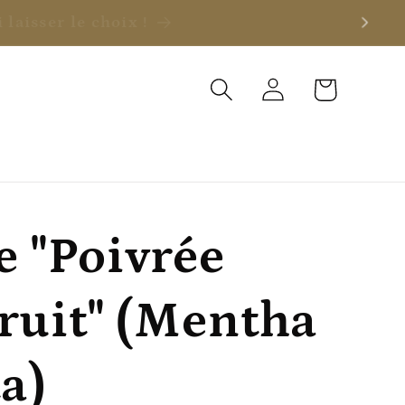
ui laisser le choix !
Connexion
Panier
 "Poivrée
ruit" (Mentha
a)