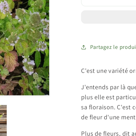
Menthe
Ment
&quot;Poivrée
&quot
Grapefruit&quo
Grape
(Mentha
(Ment
piperita)
piperi
Partagez le produi
C'est une variété 
J'entends par là qu
plus elle est partic
sa floraison. C'est
de fleur d'une ment
Plus de fleurs, dit 