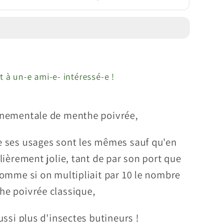
he
;Poivrée
t;
fruit&quot;
ha
ta)
t à un-e ami-e- intéressé-e !
ornementale de menthe poivrée,
e ses usages sont les mêmes sauf qu'en
ulièrement jolie, tant de par son port que
 comme si on multipliait par 10 le nombre
he poivrée classique,
aussi plus d'insectes butineurs !