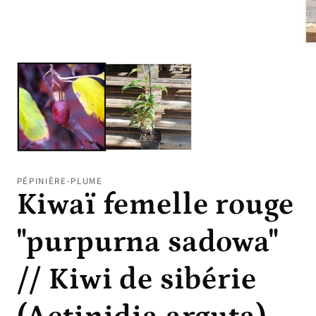
média
1
dans
une
Ou
fenêtre
le
modale
mé
2
da
un
fe
mo
PÉPINIÈRE-PLUME
Kiwaï femelle rouge
"purpurna sadowa"
// Kiwi de sibérie