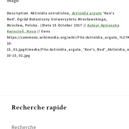
Image:
Description
Aktinidia ostrolistna,
Actinidia arguta
'Ken's
Red'. Ogród Botaniczny Uniwersytetu Wrocławskiego,
Wrocław, Polska. //Date 15 October 2017 //
Auteur Agnieszka
Kwiecień, Nova
// liens
https://commons.wikimedia.org/wiki/File:Actinidia_arguta_%2
10-
15_01.jpg#/media/File:Actinidia_arguta_'Ken's_Red'_Aktinidia_o
10-15_01.jpg
Recherche rapide
Recherche