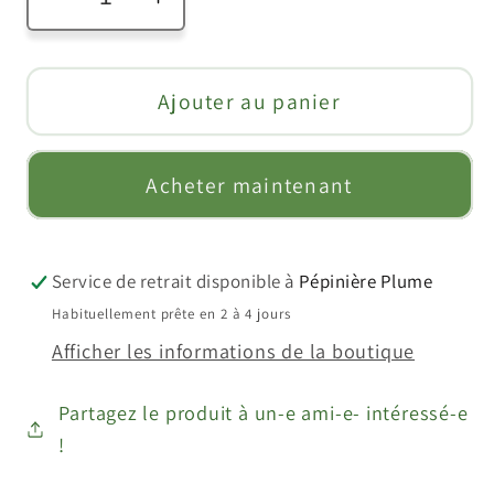
Réduire
Augmenter
la
la
quantité
quantité
de
de
Ajouter au panier
Kiwaï
Kiwaï
femelle
femelle
Acheter maintenant
rouge
rouge
&quot;purpurna
&quot;purpurna
sadowa&quot;
sadowa&quot;
//
//
Service de retrait disponible à
Pépinière Plume
Kiwi
Kiwi
Habituellement prête en 2 à 4 jours
de
de
Afficher les informations de la boutique
sibérie
sibérie
(Actinidia
(Actinidia
Partagez le produit à un-e ami-e- intéressé-e
arguta)
arguta)
!