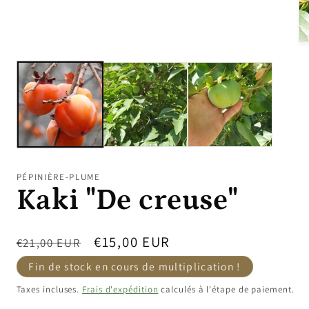
média
1
dans
une
Ou
fenêtre
le
modale
mé
2
da
un
fe
mo
PÉPINIÈRE-PLUME
Kaki "De creuse"
Prix
Prix
€15,00 EUR
€21,00 EUR
habituel
promotionnel
Fin de stock en cours de multiplication !
Taxes incluses.
Frais d'expédition
calculés à l'étape de paiement.