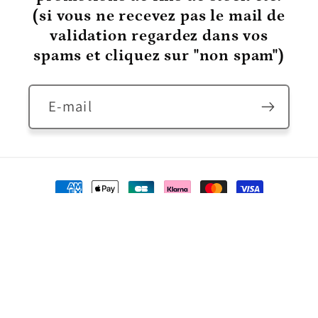
(si vous ne recevez pas le mail de
validation regardez dans vos
spams et cliquez sur "non spam")
E-mail
Moyens
de
© 2026,
Pépinière Plume
Commerce électronique propulsé
paiement
par Shopify
Politique de remboursement
Politique de confidentialité
Politique d’expédition
Coordonnées
Conditions générales de vente
Mentions légales