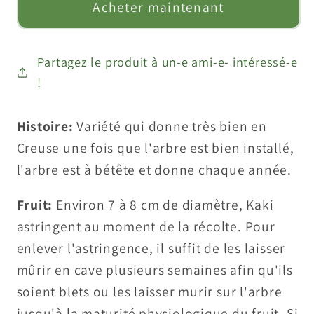
Acheter maintenant
creuse&quot;
creuse&quot;
Partagez le produit à un-e ami-e- intéressé-e
!
Histoire:
Variété qui donne très bien en
Creuse une fois que l'arbre est bien installé,
l'arbre est à bétête et donne chaque année.
Fruit:
Environ 7 à 8 cm de diamètre, Kaki
astringent au moment de la récolte. Pour
enlever l'astringence, il suffit de les laisser
mûrir en cave plusieurs semaines afin qu'ils
soient blets ou les laisser murir sur l'arbre
jusqu'à la maturité physiologique du fruit. Si