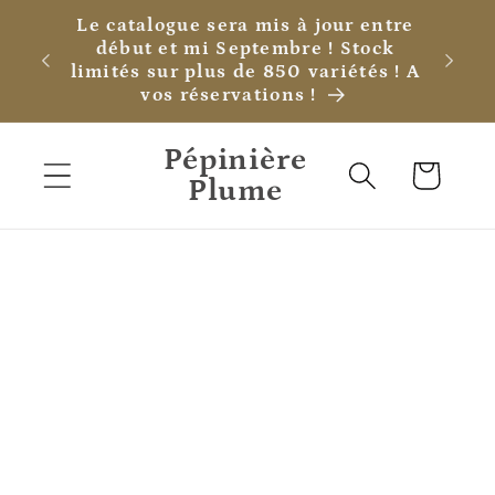
et
Le catalogue sera mis à jour entre
passer
début et mi Septembre ! Stock
au
limités sur plus de 850 variétés ! A
contenu
vos réservations !
Pépinière
Panier
Plume
Passer aux
informations
produits