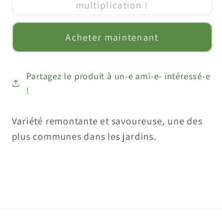
multiplication !
Framboisier
Framboisier
&quot;Héritage&quot;
&quot;Héritage&quot;
Acheter maintenant
(Rubus
(Rubus
ideaus)
ideaus)
Partagez le produit à un-e ami-e- intéressé-e
!
Variété remontante et savoureuse, une des
plus communes dans les jardins.