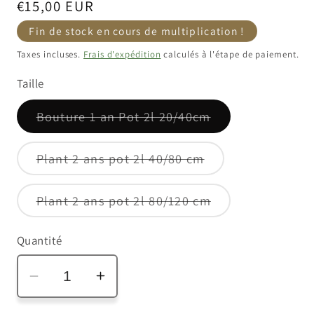
Prix
€15,00 EUR
habituel
Fin de stock en cours de multiplication !
Taxes incluses.
Frais d'expédition
calculés à l'étape de paiement.
Taille
Variante
Bouture 1 an Pot 2l 20/40cm
épuisée
ou
indisponible
Variante
Plant 2 ans pot 2l 40/80 cm
épuisée
ou
indisponible
Variante
Plant 2 ans pot 2l 80/120 cm
épuisée
ou
indisponible
Quantité
Réduire
Augmenter
la
la