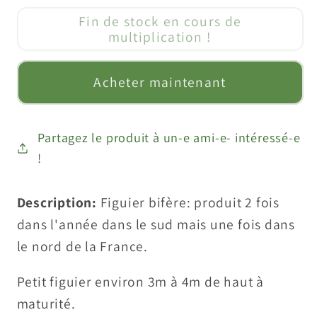
quantité
quantité
Fin de stock en cours de
de
de
multiplication !
Figuier
Figuier
de
de
Acheter maintenant
&quot;Violette
&quot;Violette
de
de
Solliès&quot;
Solliès&quot;
Partagez le produit à un-e ami-e- intéressé-e
(Ficus
(Ficus
!
carica)
carica)
Description:
Figuier bifère: produit 2 fois
dans l'année dans le sud mais une fois dans
le nord de la France.
Petit figuier environ 3m à 4m de haut à
maturité.