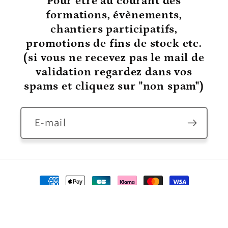
Pour être au courant
des
formations, évènements,
chantiers participatifs,
promotions de fins de stock etc.
(si vous ne recevez pas le mail de
validation regardez dans vos
spams et cliquez sur "non spam")
E-mail
Moyens
de
© 2026,
Pépinière Plume
Commerce électronique propulsé
paiement
par Shopify
Politique de remboursement