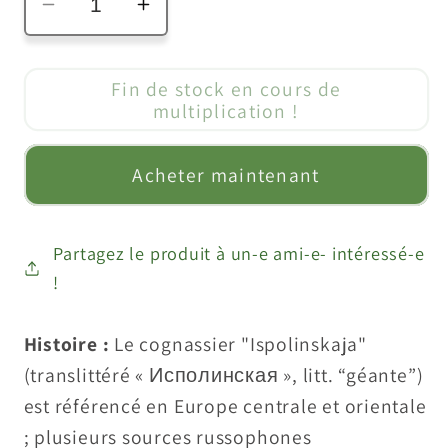
Réduire
Augmenter
la
la
quantité
quantité
Fin de stock en cours de
de
de
multiplication !
cognassier
cognassier
&quot;Ispolinskaja&quot;
&quot;Ispolinskaja&quot;
Acheter maintenant
variété
variété
géante
géante
résistante
résistante
Partagez le produit à un-e ami-e- intéressé-e
au
au
!
froid
froid
Histoire :
Le cognassier "Ispolinskaja"
(translittéré « Исполинская », litt. “géante”)
est référencé en Europe centrale et orientale
; plusieurs sources russophones