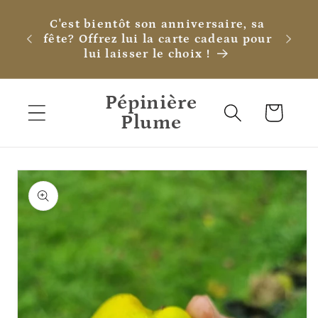
et
passer
C'est bientôt son anniversaire, sa
au
fête? Offrez lui la carte cadeau pour
contenu
lui laisser le choix !
Pépinière
Panier
Plume
Passer aux
informations
produits