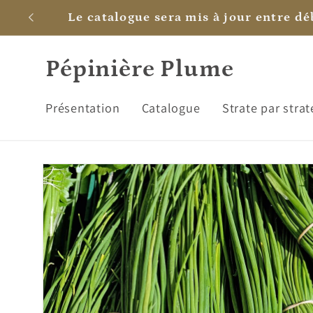
et
Le catalogue sera mis à jour entre dé
passer
au
contenu
Pépinière Plume
Présentation
Catalogue
Strate par strat
Passer aux
informations
produits