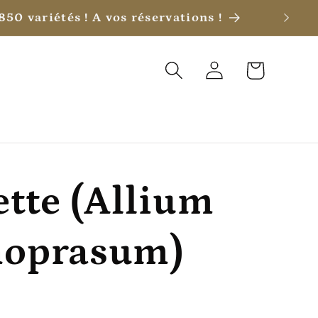
50 variétés ! A vos réservations !
Connexion
Panier
ette (Allium
noprasum)