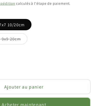
xpédition
calculés à l'étape de paiement.
 7x7 10/20cm
Variante
t 9x9 20cm
épuisée
ou
indisponible
enter
té
Ajouter au panier
ette
m
Acheter maintenant
m)
noprasum)