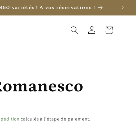
 laisser le choix !
Connexion
Panier
Romanesco
xpédition
calculés à l'étape de paiement.