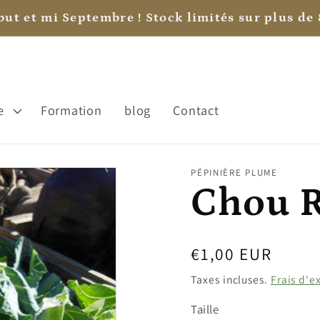
aire, sa fête? Offrez lui la carte cadeau pour lui
e
Formation
blog
Contact
PÉPINIÈRE PLUME
Chou 
Prix
€1,00 EUR
habituel
Taxes incluses.
Frais d'e
Taille