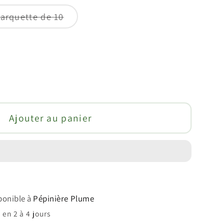
Variante
arquette de 10
épuisée
ou
indisponible
enter
té
Ajouter au panier
nesco
sponible à
Pépinière Plume
en 2 à 4 jours