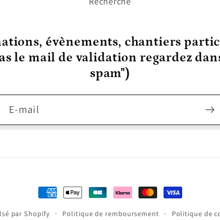
Recherche
ations, évènements, chantiers partic
pas le mail de validation regardez da
spam")
E-mail
Moyens
de
sé par Shopify
Politique de remboursement
Politique de c