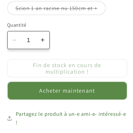
ou
indisponible
Variante
Scion 1 an racine nu 150cm et +
épuisée
ou
indisponible
Quantité
Réduire
Augmenter
la
la
quantité
quantité
Fin de stock en cours de
de
de
multiplication !
Cerisier
Cerisier
&quot;grosse
&quot;grosse
Acheter maintenant
production
production
2&quot;
2&quot;
Partagez le produit à un-e ami-e- intéressé-e
!