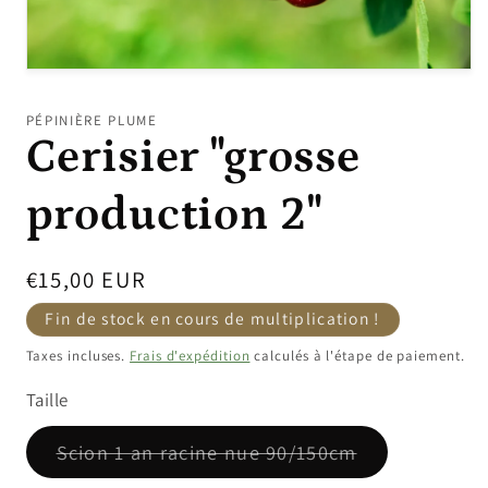
Ouvrir
le
média
PÉPINIÈRE PLUME
1
Cerisier "grosse
dans
une
fenêtre
modale
production 2"
Prix
€15,00 EUR
promotionnel
Fin de stock en cours de multiplication !
Taxes incluses.
Frais d'expédition
calculés à l'étape de paiement.
Taille
Variante
Scion 1 an racine nue 90/150cm
épuisée