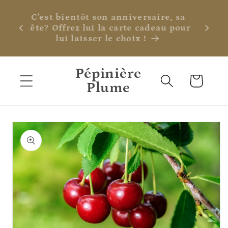
et
passer
C'est bientôt son anniversaire, sa
au
fête? Offrez lui la carte cadeau pour
contenu
lui laisser le choix !
Pépinière
Panier
Plume
Passer aux
informations
produits