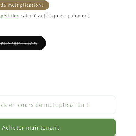
motionnel
 de multiplication !
xpédition
calculés à l'étape de paiement.
Variante
e nue 90/150cm
épuisée
ou
indisponible
enter
té
ock en cours de multiplication !
er
;Early
Acheter maintenant
&quot;