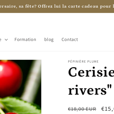
rsaire, sa fête? Offrez lui la carte cadeau pour l
e
Formation
blog
Contact
PÉPINIÈRE PLUME
Cerisie
rivers"
Prix
Prix
€15
€18,00 EUR