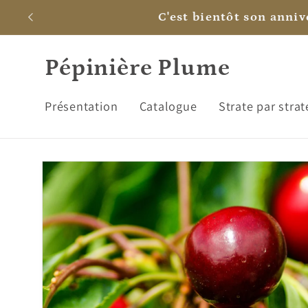
et
C'est bientôt son annive
passer
au
contenu
Pépinière Plume
Présentation
Catalogue
Strate par strat
Passer aux
informations
produits