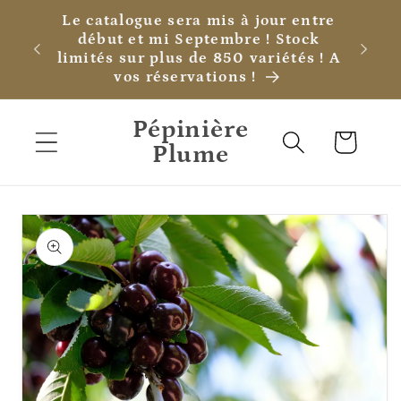
et
Le catalogue sera mis à jour entre
passer
début et mi Septembre ! Stock
au
limités sur plus de 850 variétés ! A
contenu
vos réservations !
Pépinière
Panier
Plume
Passer aux
informations
produits