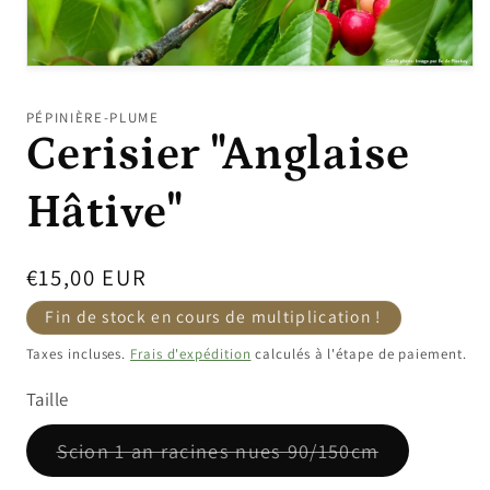
Ouvrir
le
média
PÉPINIÈRE-PLUME
1
Cerisier "Anglaise
dans
une
fenêtre
modale
Hâtive"
Prix
€15,00 EUR
promotionnel
Fin de stock en cours de multiplication !
Taxes incluses.
Frais d'expédition
calculés à l'étape de paiement.
Taille
Variante
Scion 1 an racines nues 90/150cm
épuisée
ou