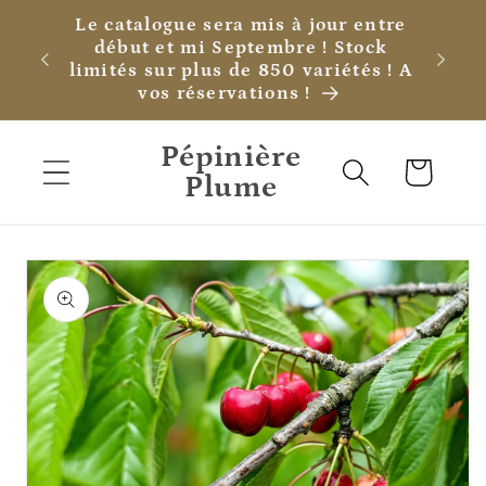
et
Le catalogue sera mis à jour entre
passer
début et mi Septembre ! Stock
au
limités sur plus de 850 variétés ! A
contenu
vos réservations !
Pépinière
Panier
Plume
Passer aux
informations
produits