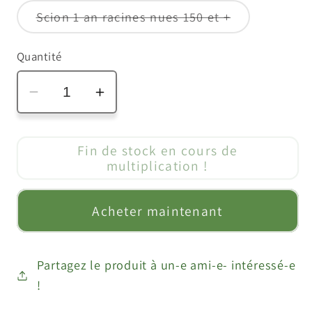
indisponibl
Variante
Scion 1 an racines nues 150 et +
épuisée
ou
indisponible
Quantité
Réduire
Augmenter
la
la
quantité
quantité
Fin de stock en cours de
de
de
multiplication !
Cerisier
Cerisier
&quot;Anglaise
&quot;Anglaise
Acheter maintenant
Hâtive&quot;
Hâtive&quot;
Partagez le produit à un-e ami-e- intéressé-e
!