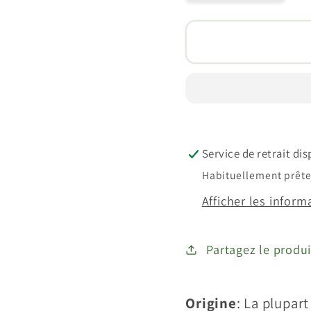
la
la
quantité
quanti
de
de
Amélanchier
Améla
&quot;Honeyw
&quot
(Amelanchier
(Amel
alnifolia)
alnifol
Service de retrait di
Habituellement prête 
Afficher les inform
Partagez le produi
Origine
: La plupar