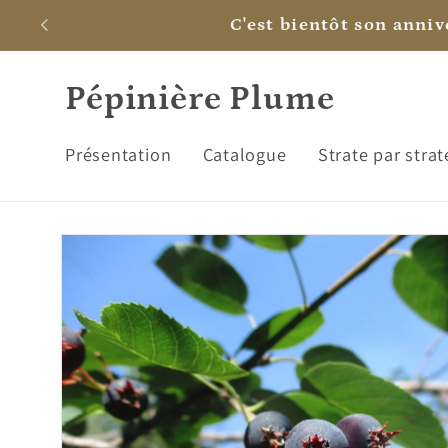
et
C'est bientôt son annive
passer
au
contenu
Pépinière Plume
Présentation
Catalogue
Strate par strat
Passer aux
informations
produits