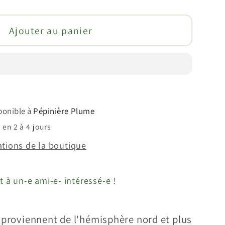
té
Ajouter au panier
nchier
ood&quot;
;Honeywood&quot;
anchier
ia)
sponible à
Pépinière Plume
en 2 à 4 jours
ations de la boutique
t à un-e ami-e- intéressé-e !
t proviennent de l'hémisphère nord et plus