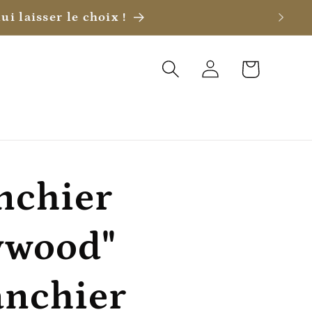
ui laisser le choix !
Connexion
Panier
nchier
ywood"
nchier