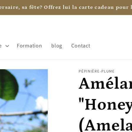
rsaire, sa fête? Offrez lui la carte cadeau pour l
e
Formation
blog
Contact
PÉPINIÈRE-PLUME
Améla
"Hone
(Amela