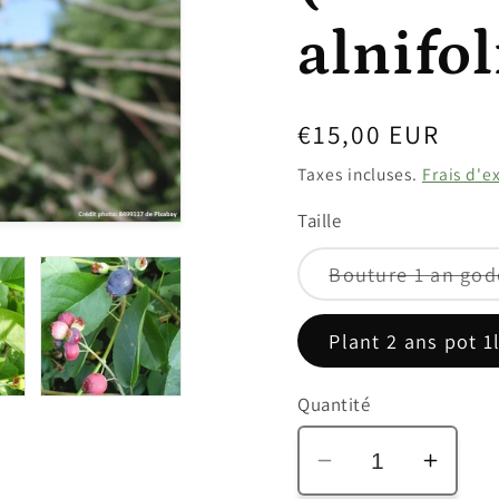
alnifol
Prix
€15,00 EUR
habituel
Taxes incluses.
Frais d'e
Taille
Bouture 1 an god
Plant 2 ans pot 1
Quantité
Réduire
Augm