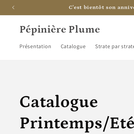
et
C'est bientôt son annive
passer
au
contenu
Pépinière Plume
Présentation
Catalogue
Strate par strat
C
Catalogue
o
Printemps/Et