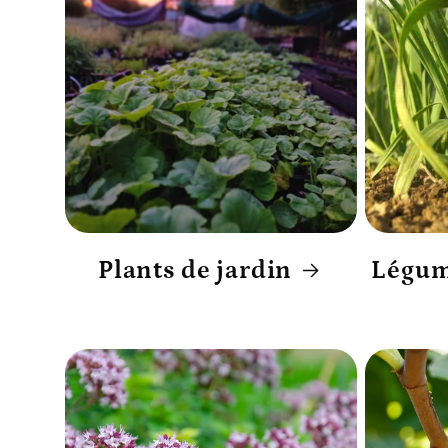
o
n
:
Plants de jardin
Légum