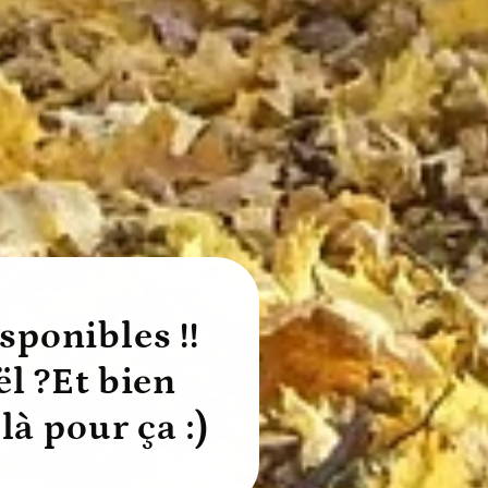
sponibles !!
ël ?Et bien
 là pour ça :)