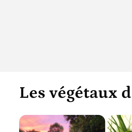
l
l
e
c
Les végétaux d
t
i