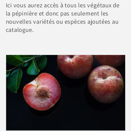
l
Ici vous aurez accès à tous les végétaux de
la pépinière et donc pas seulement les
e
nouvelles variétés ou espèces ajoutées au
catalogue.
c
t
i
o
n
: