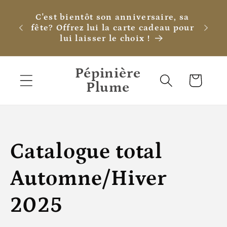
et
passer
C'est bientôt son anniversaire, sa
au
fête? Offrez lui la carte cadeau pour
contenu
lui laisser le choix !
Pépinière
Panier
Plume
C
Catalogue total
o
Automne/Hiver
l
2025